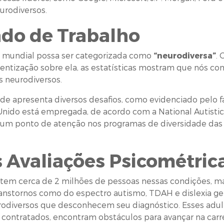
eurodiversos.
ado de Trabalho
 mundial possa ser categorizada como
“neurodiversa”
. 
entização sobre ela, as estatísticas mostram que nós c
s neurodiversos.
ade apresenta diversos desafios, como evidenciado pelo
ido está empregada, de acordo com a National Autistic S
a um ponto de atenção nos programas de diversidade das 
 Avaliações Psicométric
stem cerca de 2 milhões de pessoas nessas condições, mas
anstornos como do espectro autismo, TDAH e dislexia ge
rodiversos que desconhecem seu diagnóstico. Esses adul
contratados, encontram obstáculos para avançar na carrei