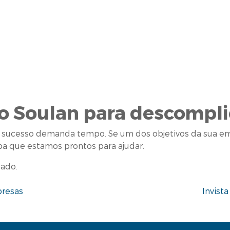
o Soulan para descompli
e sucesso demanda tempo. Se um dos objetivos da sua em
a que estamos prontos para ajudar.
zado.
t
presas
Invist