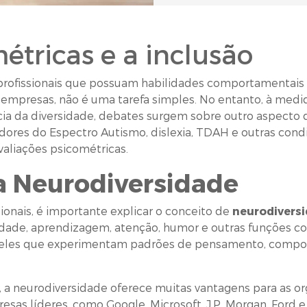
étricas e a inclusão
rofissionais que possuam habilidades comportamentais v
das empresas, não é uma tarefa simples. No entanto, à 
ncia da diversidade, debates surgem sobre outro aspecto 
adores do Espectro Autismo, dislexia, TDAH e outras cond
valiações psicométricas.
 Neurodiversidade
sionais, é importante explicar o conceito de
neurodivers
dade, aprendizagem, atenção, humor e outras funções cog
aqueles que experimentam padrões de pensamento, compo
 a neurodiversidade oferece muitas vantagens para as or
esas líderes, como Google, Microsoft, J.P. Morgan, Ford 