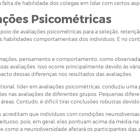
 falta de habilidade dos colegas em lidar com certos as
ações Psicométricas
io de avaliações psicométricas para a seleção, retenção
as habilidades comportamentais dos indivíduos. E no cont
mações, pensamento e comportamento, como observadas e
sas avaliações. Isso ocorre principalmente devido às vár
pacto dessas diferenças nos resultados das avaliações.
tional, líder em avaliações psicométricas, conduziu uma
iações nas avaliações de diferentes grupos. Pequenas dife
reas. Contudo, é difícil tirar conclusões robustas devi
as acreditam que indivíduos com condições neurodiversas
ceituoso, pois, em geral, eles pontuam acima da média na
e como a neurodiversidade afetará os participantes das a