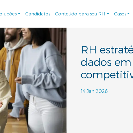
soluções
Candidatos
Conteúdo para seu RH
Cases
RH estraté
dados em
competiti
14 Jan 2026