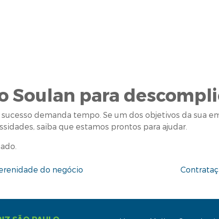
o Soulan para descompli
e sucesso demanda tempo. Se um dos objetivos da sua emp
sidades, saiba que estamos prontos para ajudar.
zado.
t
perenidade do negócio
Contrataç