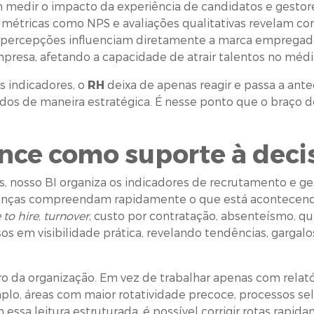
medir o impacto da experiência de candidatos e gestores
étricas como NPS e avaliações qualitativas revelam co
ercepções influenciam diretamente a marca empregadora
presa, afetando a capacidade de atrair talentos no médi
 indicadores, o
RH
deixa de apenas reagir e passa a ante
dos de maneira estratégica. É nesse ponto que o braço de
ence como suporte à deci
 nosso BI organiza os indicadores de recrutamento e ges
ranças compreendam rapidamente o que está acontecend
 to hire
,
turnover
, custo por contratação, absenteísmo, 
s em visibilidade prática, revelando tendências, gargal
o da organização. Em vez de trabalhar apenas com relatór
mplo, áreas com maior rotatividade precoce, processos se
ssa leitura estruturada, é possível corrigir rotas rapidam