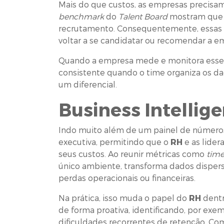
Mais do que custos, as empresas precisam 
benchmark
do
Talent Board
mostram que m
recrutamento. Consequentemente, essas p
voltar a se candidatar ou recomendar a em
Quando a empresa mede e monitora esses
consistente quando o time organiza os da
um diferencial.
Business Intellig
Indo muito além de um painel de números,
executiva, permitindo que o
RH
e as lide
seus custos. Ao reunir métricas como
time
único ambiente, transforma dados disperso
perdas operacionais ou financeiras.
Na prática, isso muda o papel do
RH
dentr
de forma proativa, identificando, por exe
dificuldades recorrentes de retenção. Com e