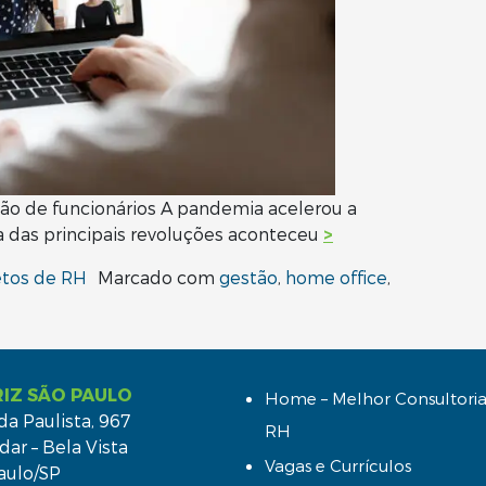
o de funcionários A pandemia acelerou a
a das principais revoluções aconteceu
>
etos de RH
Marcado com
gestão
,
home office
,
IZ SÃO PAULO
Home – Melhor Consultoria
da Paulista, 967
RH
dar – Bela Vista
Vagas e Currículos
aulo/SP