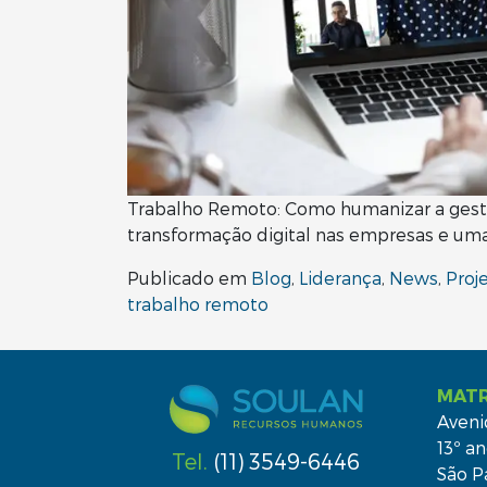
Trabalho Remoto: Como humanizar a gestã
transformação digital nas empresas e um
Publicado em
Blog
,
Liderança
,
News
,
Proj
trabalho remoto
MATR
Aveni
13º an
Tel.
(11) 3549-6446
São P