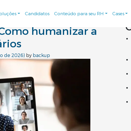
Pe
soluções
Candidatos
Conteúdo para seu RH
Cases
C
 Como humanizar a
rios
ço de 2026)
by
backup