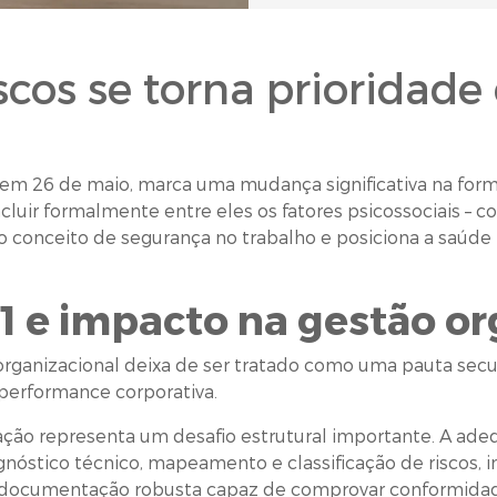
scos se torna prioridade
r em 26 de maio, marca uma mudança significativa na fo
ncluir formalmente entre eles os fatores psicossociais – 
 o conceito de segurança no trabalho e posiciona a saú
 e impacto na gestão or
r organizacional deixa de ser tratado como uma pauta sec
performance corporativa.
ação representa um desafio estrutural importante. A ade
diagnóstico técnico, mapeamento e classificação de riscos
e documentação robusta capaz de comprovar conformida