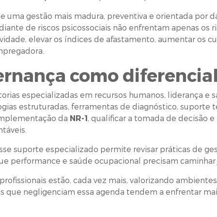
 de uma gestão mais madura, preventiva e orientada por
 diante de riscos psicossociais não enfrentam apenas os r
ividade, elevar os índices de afastamento, aumentar os cu
mpregadora.
ernança como diferencial
torias especializadas em recursos humanos, liderança e 
gias estruturadas, ferramentas de diagnóstico, suporte t
 implementação da
NR-1
, qualificar a tomada de decisão 
táveis.
sse suporte especializado permite revisar práticas de ges
que performance e saúde ocupacional precisam caminhar 
rofissionais estão, cada vez mais, valorizando ambient
s que negligenciam essa agenda tendem a enfrentar mai