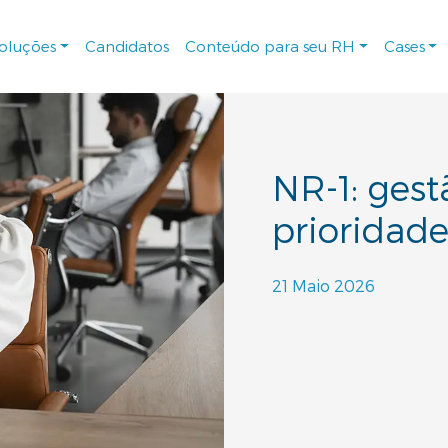
soluções
Candidatos
Conteúdo para seu RH
Cases
NR-1: gest
prioridade
21 Maio 2026