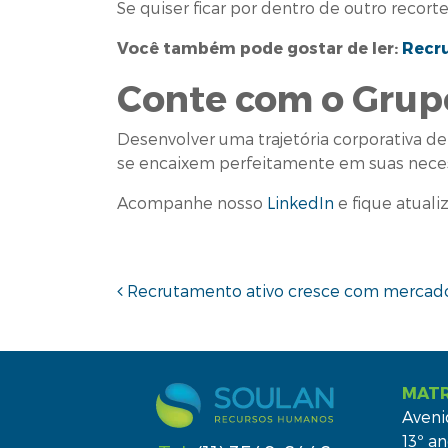
Se quiser ficar por dentro de outro reco
Você também pode gostar de ler:
Recr
Conte com o Grup
Desenvolver uma trajetória corporativa d
se encaixem perfeitamente em suas neces
Acompanhe nosso
LinkedIn
e fique atuali
Navegação de pos
Recrutamento ativo cresce com mercado
MATR
Aveni
13º an