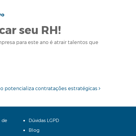
vo
car seu RH!
resa para este ano é atrair talentos que
o potencializa contratações estratégicas
 de
Dúvidas LGPD
Blog