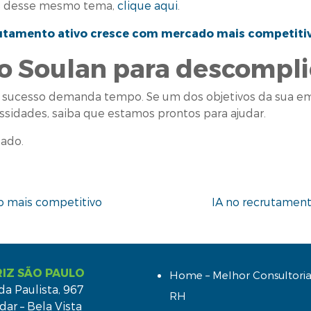
rte desse mesmo tema,
clique aqui
.
utamento ativo cresce com mercado mais competiti
o Soulan para descompli
e sucesso demanda tempo. Se um dos objetivos da sua emp
sidades, saiba que estamos prontos para ajudar.
zado.
t
 mais competitivo
IA no recrutament
IZ SÃO PAULO
Home – Melhor Consultoria
da Paulista, 967
RH
dar – Bela Vista